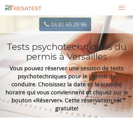
Toggl
navig
04 81 65 29 96
Tests psychotechniques du
permis à Versailles
Vous pouvez réserver une session de tests
psychotechniques pour le permis de
conduire. Choisissez la date et la tranche
horaire qui vous conviennent et cliquez sur le
bouton «Réserver». Cette réservation est
gratuite!