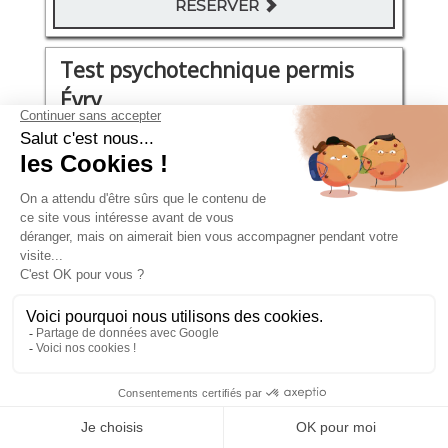
RÉSERVER
Test psychotechnique permis
Évry
Cours Monseigneur Roméro 2
Lundi 17 Août 2026
09:50 - 10:20
106€
RÉSERVER
Test psychotechnique permis